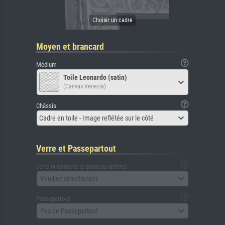
Moyen et brancard
Médium
Toile Leonardo (satin)
(Canvas Venezia)
Châssis
Cadre en toile - Image reflétée sur le côté
Verre et Passepartout
verre (y compris le panneau arrière)
Veuillez sélectionner
Passepartout
Pas de Passepartout