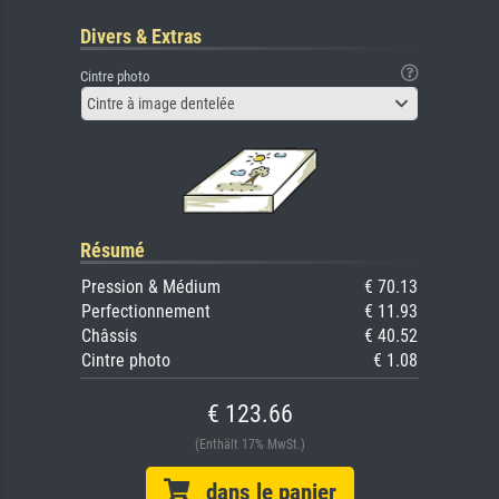
Divers & Extras
Cintre photo
Cintre à image dentelée
Résumé
Pression & Médium
€ 70.13
Perfectionnement
€ 11.93
Châssis
€ 40.52
Cintre photo
€ 1.08
€ 123.66
(Enthält 17% MwSt.)
dans le panier