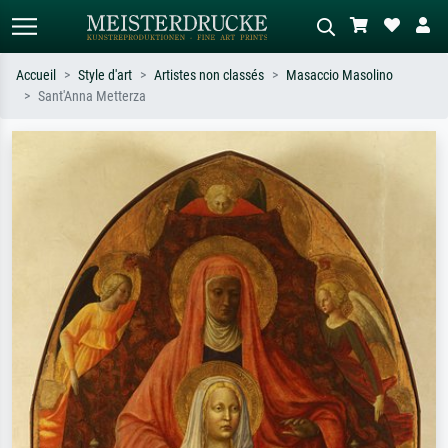
Accueil
Style d'art
Artistes non classés
Masaccio Masolino
Sant'Anna Metterza
Recherche standard
Recherche d'images IA
Recherchez par artiste, titre ou style –
Décrivez la scène – ex. prairie verte,
ex. Monet, Nuit étoilée,
abstrait avec beaucoup de rouge,
impressionnisme, vague de Hokusai,
tableau sombre, nu debout près d'un
nu.
arbre.