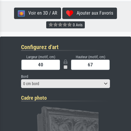
Voir en 3D / AR
Ajouter aux Favoris
0 Avis
Configurez d'art
Largeur (motif, cm)
Hauteur (motif, cm)
Bord
0 cm bord
Cadre photo