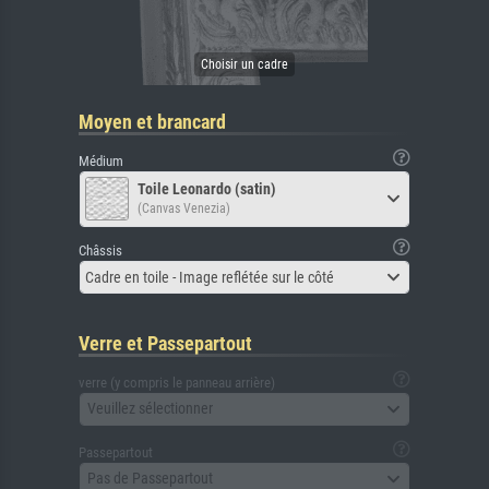
Moyen et brancard
Médium
Toile Leonardo (satin)
(Canvas Venezia)
Châssis
Cadre en toile - Image reflétée sur le côté
Verre et Passepartout
verre (y compris le panneau arrière)
Veuillez sélectionner
Passepartout
Pas de Passepartout