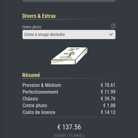
Divers & Extras
Cintre photo
Cintre à image dentelée
Résumé
Pression & Médium
€ 70.61
Perfectionnement
€ 11.99
Châssis
€ 39.76
Cintre photo
€ 1.08
Coûts de licence
€ 14.12
€ 137.56
(Enthält 17% MwSt.)