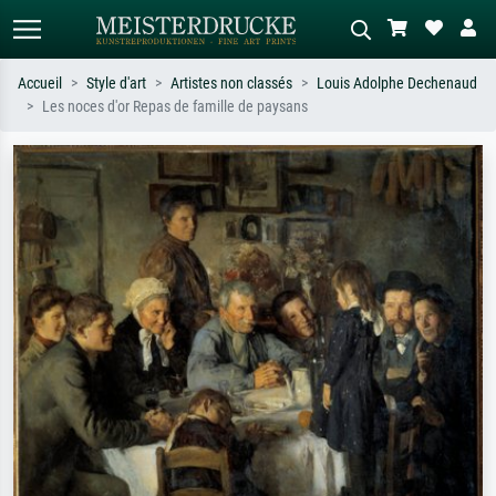
Accueil
Style d'art
Artistes non classés
Louis Adolphe Dechenaud
Les noces d'or Repas de famille de paysans
Recherche standard
Recherche d'images IA
Recherchez par artiste, titre ou style –
Décrivez la scène – ex. prairie verte,
ex. Monet, Nuit étoilée,
abstrait avec beaucoup de rouge,
impressionnisme, vague de Hokusai,
tableau sombre, nu debout près d'un
nu.
arbre.