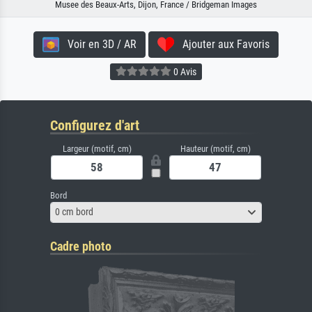
Musee des Beaux-Arts, Dijon, France / Bridgeman Images
Voir en 3D / AR
Ajouter aux Favoris
0 Avis
Configurez d'art
Largeur (motif, cm)
Hauteur (motif, cm)
Bord
0 cm bord
Cadre photo