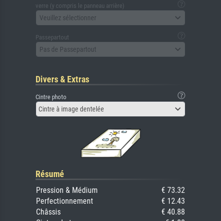
verre (y compris le panneau arrière)
Veuillez sélectionner
Passepartout
Pas de Passepartout
Divers & Extras
Cintre photo
Cintre à image dentelée
Résumé
Pression & Médium
€ 73.32
Perfectionnement
€ 12.43
Châssis
€ 40.88