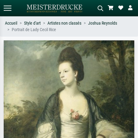
Accueil
Style d'art
Artistes non classés
Joshua Reynolds
Portrait de Lady Cecil Rice
Recherche standard
Recherche d'images IA
Recherchez par artiste, titre ou style –
Décrivez la scène – ex. prairie verte,
ex. Monet, Nuit étoilée,
abstrait avec beaucoup de rouge,
impressionnisme, vague de Hokusai,
tableau sombre, nu debout près d'un
nu.
arbre.