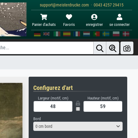
support@meisterdrucke.com · 0043 4257 29415
Panier d'achats
Favoris
enregistrer
se connecter
Configurez d'art
Largeur (motif, cm)
Hauteur (motif, cm)
Bord
0 cm bord