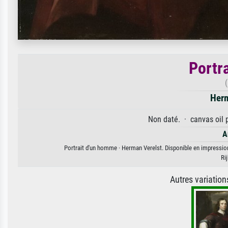
Portr
Herm
Non daté. · canvas oil p
A
Portrait d'un homme · Herman Verelst. Disponible en impression 
Ri
Autres variatio