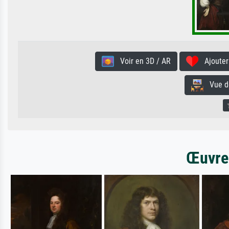
Voir en 3D / AR
Ajouter 
Vue de 
Œuvres