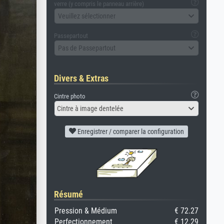
verre (y compris le panneau arrière)
Veuillez sélectionner
Passepartout
Pas de Passepartout
Divers & Extras
Cintre photo
Cintre à image dentelée
Enregistrer / comparer la configuration
Résumé
Pression & Médium
€ 72.27
Perfectionnement
€ 12.29