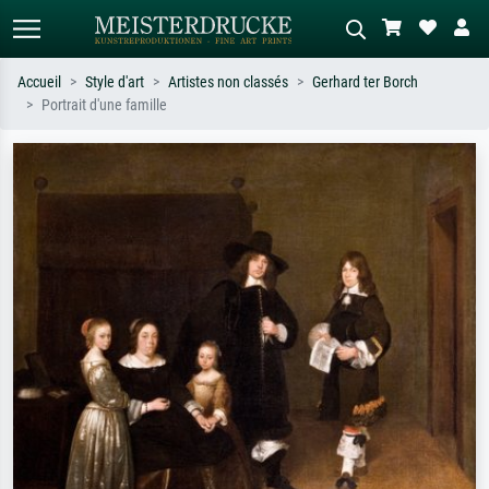
Accueil
Style d'art
Artistes non classés
Gerhard ter Borch
Portrait d'une famille
Recherche standard
Recherche d'images IA
Recherchez par artiste, titre ou style –
Décrivez la scène – ex. prairie verte,
ex. Monet, Nuit étoilée,
abstrait avec beaucoup de rouge,
impressionnisme, vague de Hokusai,
tableau sombre, nu debout près d'un
nu.
arbre.