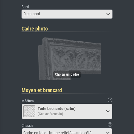
Bord
0 cm bord
Cadre photo
Moyen et brancard
Médium
Toile Leonardo (satin)
(Canvas Venezia)
Châssis
Cadre en toile - Image reflétée sur le côté