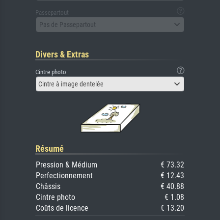
Passepartout
Pas de Passepartout
Divers & Extras
Cintre photo
Cintre à image dentelée
Résumé
Pression & Médium
€ 73.32
Perfectionnement
€ 12.43
Châssis
€ 40.88
Cintre photo
€ 1.08
Coûts de licence
€ 13.20