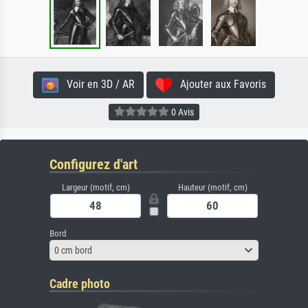
Voir en 3D / AR
Ajouter aux Favoris
0 Avis
Configurez d'art
Largeur (motif, cm)
Hauteur (motif, cm)
Bord
0 cm bord
Cadre photo