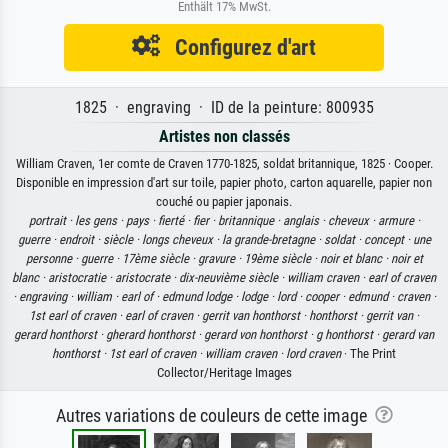
Enthält 17% MwSt.
Configurez d'art
1825 · engraving · ID de la peinture: 800935
Artistes non classés
William Craven, 1er comte de Craven 1770-1825, soldat britannique, 1825 · Cooper.
Disponible en impression d'art sur toile, papier photo, carton aquarelle, papier non
couché ou papier japonais.
portrait ·
les gens ·
pays ·
fierté ·
fier ·
britannique ·
anglais ·
cheveux ·
armure ·
guerre ·
endroit ·
siècle ·
longs cheveux ·
la grande-bretagne ·
soldat ·
concept ·
une
personne ·
guerre ·
17ème siècle ·
gravure ·
19ème siècle ·
noir et blanc ·
noir et
blanc ·
aristocratie ·
aristocrate ·
dix-neuvième siècle ·
william craven ·
earl of craven
·
engraving ·
william ·
earl of ·
edmund lodge ·
lodge ·
lord ·
cooper ·
edmund ·
craven ·
1st earl of craven ·
earl of craven ·
gerrit van honthorst ·
honthorst ·
gerrit van ·
gerard honthorst ·
gherard honthorst ·
gerard von honthorst ·
g honthorst ·
gerard van
honthorst ·
1st earl of craven ·
william craven ·
lord craven
· The Print
Collector/Heritage Images
Autres variations de couleurs de cette image