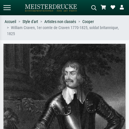
Accueil
Style d'art
Artistes non classés
Cooper
William Craven, 1er comte de Craven 1770-1825, soldat britannique,
Recherche standard
Recherche d'images IA
1825
Recherchez par artiste, titre ou style –
Décrivez la scène – ex. prairie verte,
ex. Monet, Nuit étoilée,
abstrait avec beaucoup de rouge,
impressionnisme, vague de Hokusai,
tableau sombre, nu debout près d'un
nu.
arbre.