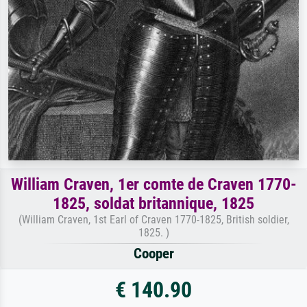
William Craven, 1er comte de Craven 1770-
1825, soldat britannique, 1825
(William Craven, 1st Earl of Craven 1770-1825, British soldier,
1825. )
Cooper
€ 140.90