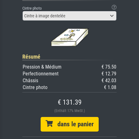
Cintre photo
Cintre à image dentelée
Résumé
Pression & Médium
€ 75.50
Perfectionnement
€ 12.79
Châssis
€ 42.03
Cintre photo
€ 1.08
€ 131.39
(Enthält 17% MwSt.)
dans le panier