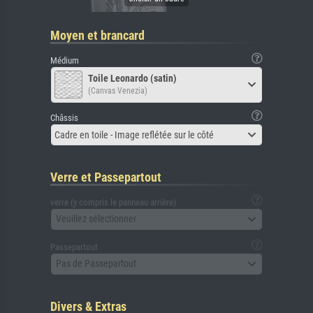
Moyen et brancard
Médium
Toile Leonardo (satin)
(Canvas Venezia)
Châssis
Cadre en toile - Image reflétée sur le côté
Verre et Passepartout
verre (y compris le panneau arrière)
Veuillez sélectionner
Passepartout
Pas de Passepartout
Divers & Extras