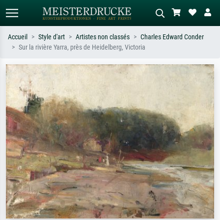
Accueil
Style d'art
Artistes non classés
Charles Edward Conder
Sur la rivière Yarra, près de Heidelberg, Victoria
Recherche standard
Recherche d'images IA
Recherchez par artiste, titre ou style –
Décrivez la scène – ex. prairie verte,
ex. Monet, Nuit étoilée,
abstrait avec beaucoup de rouge,
impressionnisme, vague de Hokusai,
tableau sombre, nu debout près d'un
nu.
arbre.