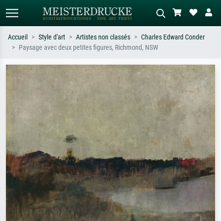
Accueil
Style d'art
Artistes non classés
Charles Edward Conder
Paysage avec deux petites figures, Richmond, NSW
Recherche standard
Recherche d'images IA
Recherchez par artiste, titre ou style –
Décrivez la scène – ex. prairie verte,
ex. Monet, Nuit étoilée,
abstrait avec beaucoup de rouge,
impressionnisme, vague de Hokusai,
tableau sombre, nu debout près d'un
nu.
arbre.