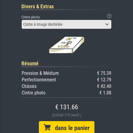
Divers & Extras
Cintre photo
Cintre à image dentelée
Résumé
Pression & Médium
€ 75.39
Perfectionnement
€ 12.79
Châssis
€ 42.40
Cintre photo
€ 1.08
€ 131.66
(Enthält 17% MwSt.)
dans le panier