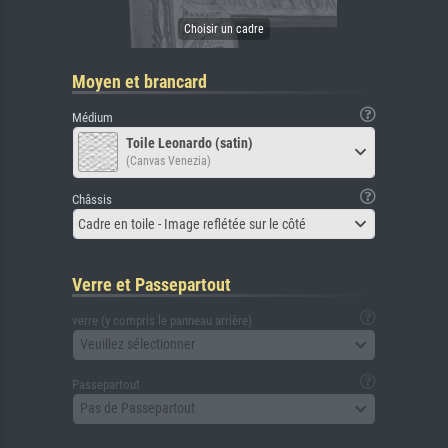
Moyen et brancard
Médium
Toile Leonardo (satin)
(Canvas Venezia)
Châssis
Cadre en toile - Image reflétée sur le côté
Verre et Passepartout
verre (y compris le panneau arrière)
Veuillez sélectionner
Passepartout
Pas de Passepartout