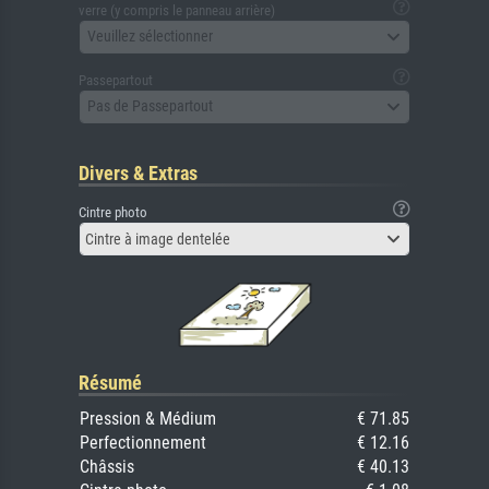
verre (y compris le panneau arrière)
Veuillez sélectionner
Passepartout
Pas de Passepartout
Divers & Extras
Cintre photo
Cintre à image dentelée
Résumé
Pression & Médium
€ 71.85
Perfectionnement
€ 12.16
Châssis
€ 40.13