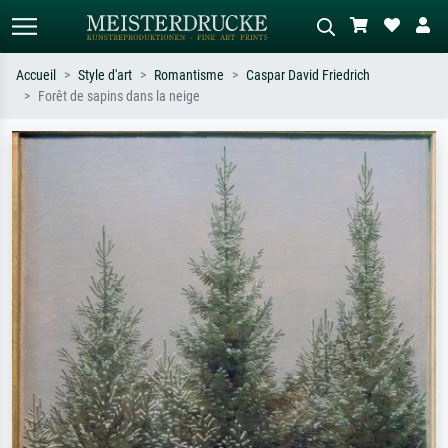
Accueil
Style d'art
Romantisme
Caspar David Friedrich
Forêt de sapins dans la neige
Recherche standard
Recherche d'images IA
Recherchez par artiste, titre ou style –
Décrivez la scène – ex. prairie verte,
ex. Monet, Nuit étoilée,
abstrait avec beaucoup de rouge,
impressionnisme, vague de Hokusai,
tableau sombre, nu debout près d'un
nu.
arbre.