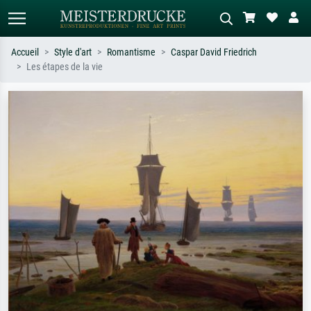
Accueil
Style d'art
Romantisme
Caspar David Friedrich
Les étapes de la vie
Recherche standard
Recherche d'images IA
Recherchez par artiste, titre ou style –
Décrivez la scène – ex. prairie verte,
ex. Monet, Nuit étoilée,
abstrait avec beaucoup de rouge,
impressionnisme, vague de Hokusai,
tableau sombre, nu debout près d'un
nu.
arbre.