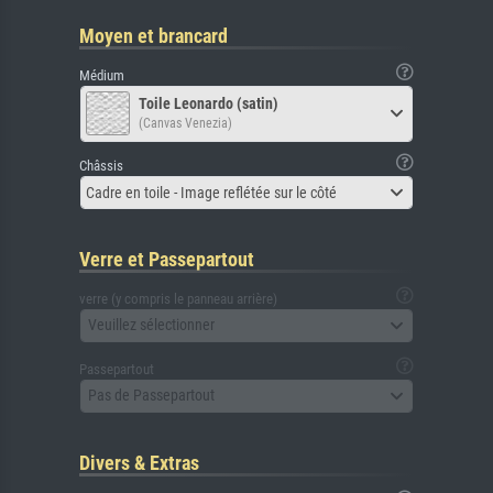
Moyen et brancard
Médium
Toile Leonardo (satin)
(Canvas Venezia)
Châssis
Cadre en toile - Image reflétée sur le côté
Verre et Passepartout
verre (y compris le panneau arrière)
Veuillez sélectionner
Passepartout
Pas de Passepartout
Divers & Extras