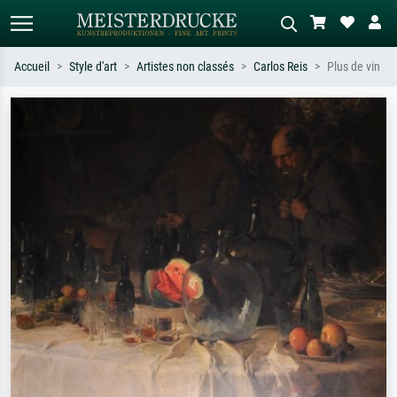
Accueil
Style d'art
Artistes non classés
Carlos Reis
Plus de vin
Recherche standard
Recherche d'images IA
Recherchez par artiste, titre ou style –
Décrivez la scène – ex. prairie verte,
ex. Monet, Nuit étoilée,
abstrait avec beaucoup de rouge,
impressionnisme, vague de Hokusai,
tableau sombre, nu debout près d'un
nu.
arbre.