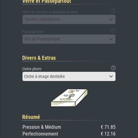
Verre et Passepartout
verre (y compris le panneau arrière)
Veuillez sélectionner
Passepartout
Pas de Passepartout
Divers & Extras
Cintre photo
Cintre à image dentelée
Résumé
Pression & Médium
€ 71.85
Perfectionnement
€ 12.16