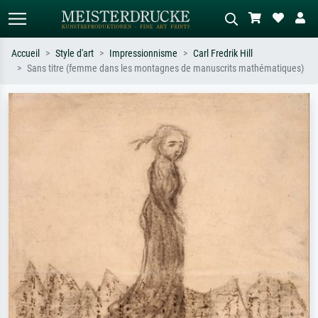
Accueil
Style d'art
Impressionnisme
Carl Fredrik Hill
Sans titre (femme dans les montagnes de manuscrits mathématiques)
Recherche standard
Recherche d'images IA
Recherchez par artiste, titre ou style –
Décrivez la scène – ex. prairie verte,
ex. Monet, Nuit étoilée,
abstrait avec beaucoup de rouge,
impressionnisme, vague de Hokusai,
tableau sombre, nu debout près d'un
nu.
arbre.