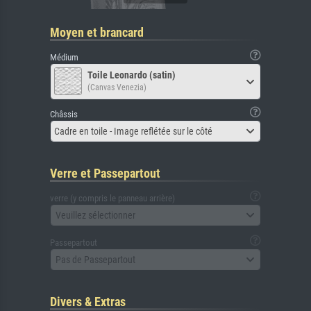
Moyen et brancard
Médium
Toile Leonardo (satin)
(Canvas Venezia)
Châssis
Cadre en toile - Image reflétée sur le côté
Verre et Passepartout
verre (y compris le panneau arrière)
Veuillez sélectionner
Passepartout
Pas de Passepartout
Divers & Extras