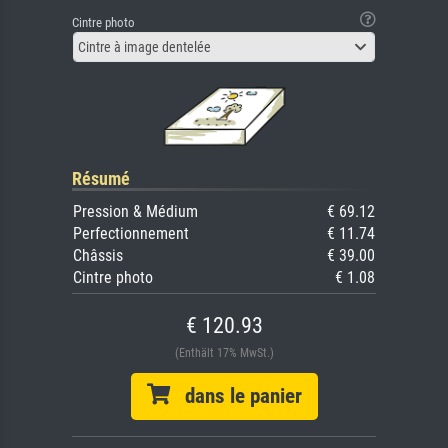
Cintre photo
Cintre à image dentelée
Résumé
Pression & Médium
€ 69.12
Perfectionnement
€ 11.74
Châssis
€ 39.00
Cintre photo
€ 1.08
€ 120.93
(Enthält 17% MwSt.)
dans le panier