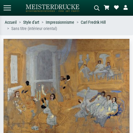
Accueil
Style d'art
Impressionnisme
Carl Fredrik Hill
Sans titre (intérieur oriental)
Recherche standard
Recherche d'images IA
Recherchez par artiste, titre ou style –
Décrivez la scène – ex. prairie verte,
ex. Monet, Nuit étoilée,
abstrait avec beaucoup de rouge,
impressionnisme, vague de Hokusai,
tableau sombre, nu debout près d'un
nu.
arbre.