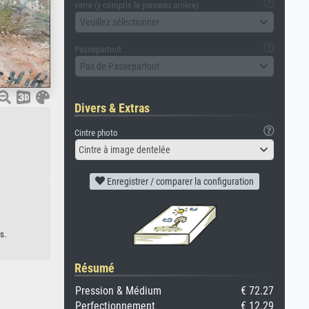
verre (y compris le panneau arrière)
Veuillez sélectionner
Passepartout
Pas de Passepartout
Divers & Extras
Cintre photo
Cintre à image dentelée
Enregistrer / comparer la configuration
s.
Résumé
Pression & Médium
€ 72.27
Perfectionnement
€ 12.29