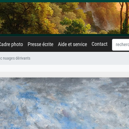
Contact
Cadre photo
Presse écrite
Aide et service
c nuages dérivants