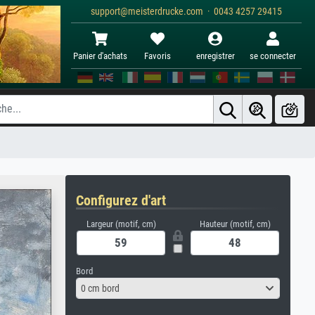
support@meisterdrucke.com · 0043 4257 29415
Panier d'achats
Favoris
enregistrer
se connecter
Configurez d'art
Largeur (motif, cm)
Hauteur (motif, cm)
Bord
0 cm bord