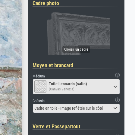
Cadre photo
Moyen et brancard
Médium
Toile Leonardo (satin)
(Canvas Venezia)
Châssis
Cadre en toile - Image reflétée sur le côté
Verre et Passepartout