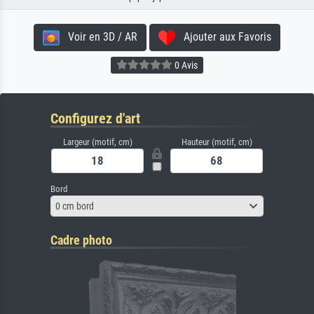
Voir en 3D / AR
Ajouter aux Favoris
0 Avis
Configurez d'art
Largeur (motif, cm)
Hauteur (motif, cm)
Bord
0 cm bord
Cadre photo