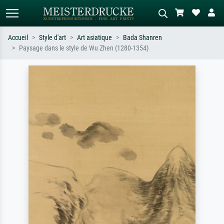
Accueil
Style d'art
Art asiatique
Bada Shanren
Paysage dans le style de Wu Zhen (1280-1354)
Recherche standard
Recherche d'images IA
Recherchez par artiste, titre ou style –
Décrivez la scène – ex. prairie verte,
ex. Monet, Nuit étoilée,
abstrait avec beaucoup de rouge,
impressionnisme, vague de Hokusai,
tableau sombre, nu debout près d'un
nu.
arbre.