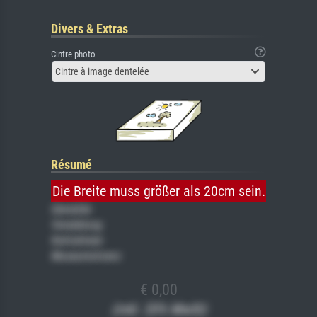
Divers & Extras
Cintre photo
Cintre à image dentelée
Résumé
Die Breite muss größer als 20cm sein.
Gemälde
Veredelung
Keilrahmen
Museumslizenz
€ 0,00
(inkl. 20% MwSt)