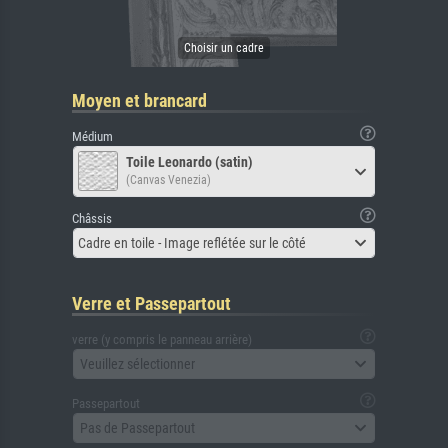
Moyen et brancard
Médium
Toile Leonardo (satin)
(Canvas Venezia)
Châssis
Cadre en toile - Image reflétée sur le côté
Verre et Passepartout
verre (y compris le panneau arrière)
Veuillez sélectionner
Passepartout
Pas de Passepartout