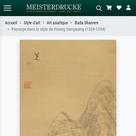
Accueil
Style d'art
Art asiatique
Bada Shanren
Paysage dans le style de Huang Gongwang (1269-1354)
Recherche standard
Recherche d'images IA
Recherchez par artiste, titre ou style –
Décrivez la scène – ex. prairie verte,
ex. Monet, Nuit étoilée,
abstrait avec beaucoup de rouge,
impressionnisme, vague de Hokusai,
tableau sombre, nu debout près d'un
nu.
arbre.