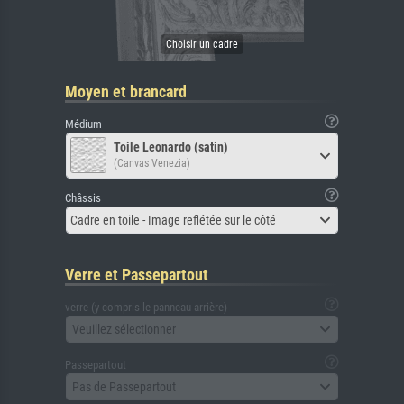
Moyen et brancard
Médium
Toile Leonardo (satin)
(Canvas Venezia)
Châssis
Cadre en toile - Image reflétée sur le côté
Verre et Passepartout
verre (y compris le panneau arrière)
Veuillez sélectionner
Passepartout
Pas de Passepartout