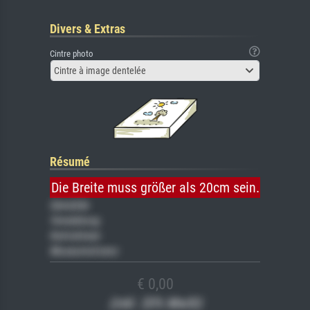
Divers & Extras
Cintre photo
Cintre à image dentelée
Résumé
Die Breite muss größer als 20cm sein.
Gemälde
Veredelung
Keilrahmen
Museumslizenz
€ 0,00
(inkl. 20% MwSt)