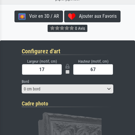
Voir en 3D / AR
Ajouter aux Favoris
0 Avis
Configurez d'art
Largeur (motif, cm)
Hauteur (motif, cm)
Bord
0 cm bord
Cadre photo