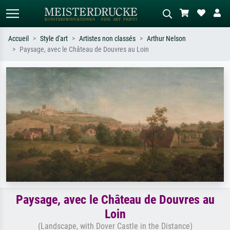
Accueil
Style d'art
Artistes non classés
Arthur Nelson
Paysage, avec le Château de Douvres au Loin
Recherche standard
Recherche d'images IA
Recherchez par artiste, titre ou style –
Décrivez la scène – ex. prairie verte,
ex. Monet, Nuit étoilée,
abstrait avec beaucoup de rouge,
impressionnisme, vague de Hokusai,
tableau sombre, nu debout près d'un
nu.
arbre.
Paysage, avec le Château de Douvres au
Loin
(Landscape, with Dover Castle in the Distance)