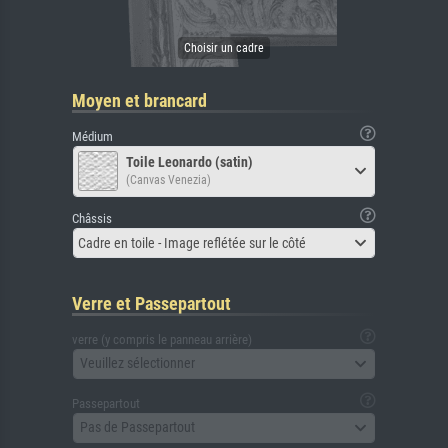
Moyen et brancard
Médium
Toile Leonardo (satin)
(Canvas Venezia)
Châssis
Cadre en toile - Image reflétée sur le côté
Verre et Passepartout
verre (y compris le panneau arrière)
Veuillez sélectionner
Passepartout
Pas de Passepartout