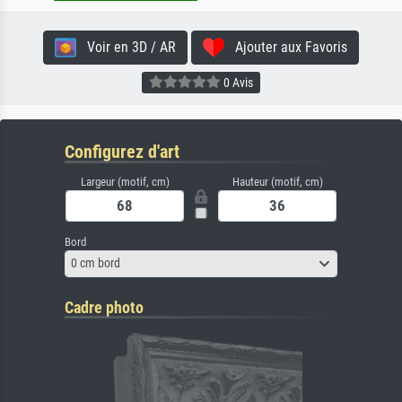
Voir en 3D / AR
Ajouter aux Favoris
0 Avis
Configurez d'art
Largeur (motif, cm)
Hauteur (motif, cm)
Bord
0 cm bord
Cadre photo