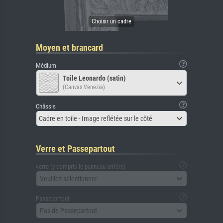
Moyen et brancard
Médium
Toile Leonardo (satin)
(Canvas Venezia)
Châssis
Cadre en toile - Image reflétée sur le côté
Verre et Passepartout
verre (y compris le panneau arrière)
Veuillez sélectionner
Passepartout
Pas de Passepartout