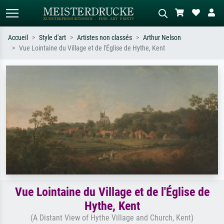
Accueil
Style d'art
Artistes non classés
Arthur Nelson
Vue Lointaine du Village et de l'Église de Hythe, Kent
Recherche standard
Recherche d'images IA
Recherchez par artiste, titre ou style –
Décrivez la scène – ex. prairie verte,
ex. Monet, Nuit étoilée,
abstrait avec beaucoup de rouge,
impressionnisme, vague de Hokusai,
tableau sombre, nu debout près d'un
nu.
arbre.
Vue Lointaine du Village et de l'Église de
Hythe, Kent
(A Distant View of Hythe Village and Church, Kent)