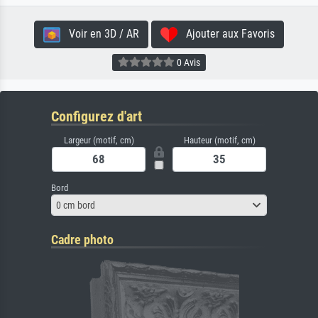
Voir en 3D / AR
Ajouter aux Favoris
0 Avis
Configurez d'art
Largeur (motif, cm)
Hauteur (motif, cm)
Bord
0 cm bord
Cadre photo