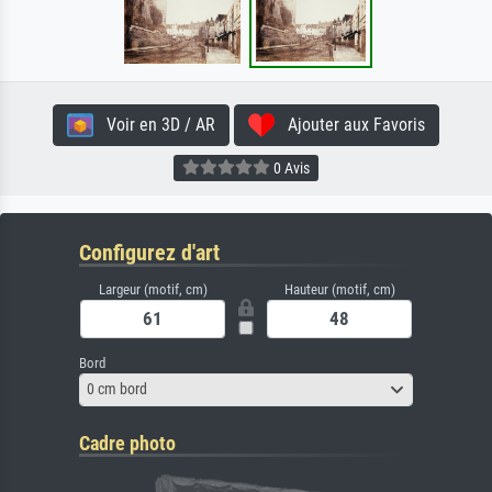
Voir en 3D / AR
Ajouter aux Favoris
0 Avis
Configurez d'art
Largeur (motif, cm)
Hauteur (motif, cm)
Bord
0 cm bord
Cadre photo