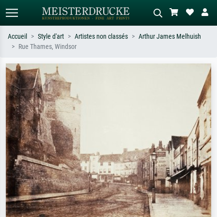
Accueil
Style d'art
Artistes non classés
Arthur James Melhuish
Rue Thames, Windsor
Recherche standard
Recherche d'images IA
Recherchez par artiste, titre ou style –
Décrivez la scène – ex. prairie verte,
ex. Monet, Nuit étoilée,
abstrait avec beaucoup de rouge,
impressionnisme, vague de Hokusai,
tableau sombre, nu debout près d'un
nu.
arbre.