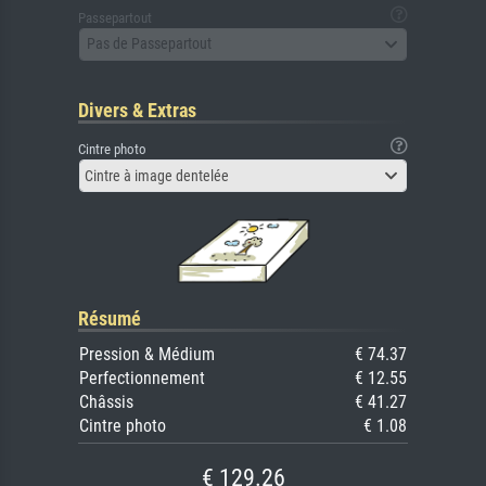
Passepartout
Pas de Passepartout
Divers & Extras
Cintre photo
Cintre à image dentelée
Résumé
Pression & Médium
€ 74.37
Perfectionnement
€ 12.55
Châssis
€ 41.27
Cintre photo
€ 1.08
€ 129.26