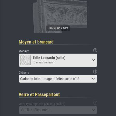
Moyen et brancard
Médium
Toile Leonardo (satin)
(Canvas Venezia)
Châssis
Cadre en toile - Image reflétée sur le côté
Verre et Passepartout
verre (y compris le panneau arrière)
Veuillez sélectionner