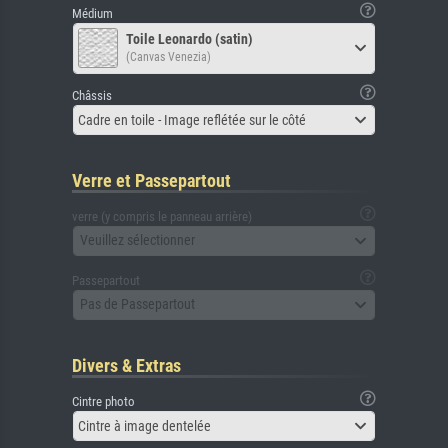
Médium
Toile Leonardo (satin)
(Canvas Venezia)
Châssis
Cadre en toile - Image reflétée sur le côté
Verre et Passepartout
verre (y compris le panneau arrière)
Veuillez sélectionner
Passepartout
Pas de Passepartout
Divers & Extras
Cintre photo
Cintre à image dentelée