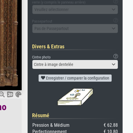
verre (y compris le panneau arrière)
Veuillez sélectionner
Passepartout
Pas de Passepartout
Divers & Extras
Cintre photo
Cintre à image dentelée
Enregistrer / comparer la configuration
no
Résumé
Pression & Médium
€ 62.88
Perfectionnement
€ 10.80