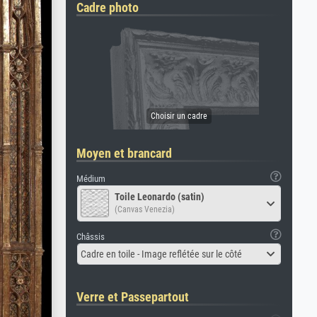
Cadre photo
Moyen et brancard
Médium
Toile Leonardo (satin)
(Canvas Venezia)
Châssis
Cadre en toile - Image reflétée sur le côté
Verre et Passepartout