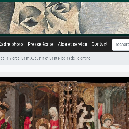
Contact
Cadre photo
Presse écrite
Aide et service
 de la Vierge, Saint Augustin et Saint Nicolas de Tolentino