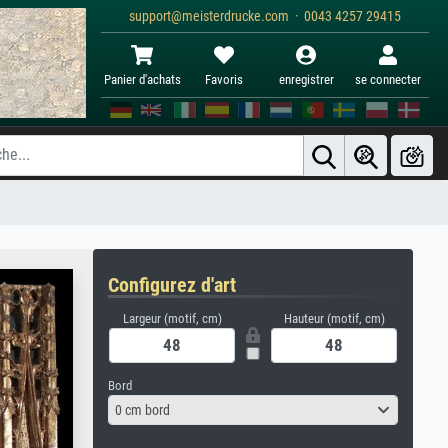
support@meisterdrucke.com · 0043 4257 29415
Panier d'achats
Favoris
enregistrer
se connecter
Configurez d'art
Largeur (motif, cm)
Hauteur (motif, cm)
Bord
0 cm bord