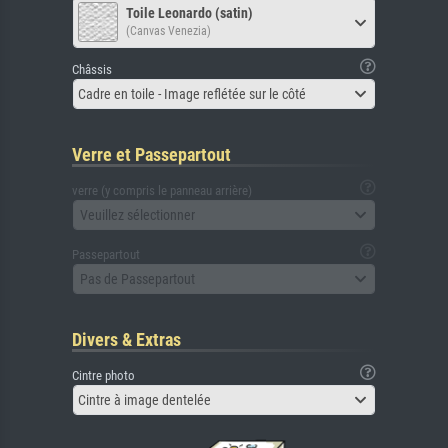
Toile Leonardo (satin)
(Canvas Venezia)
Châssis
Cadre en toile - Image reflétée sur le côté
Verre et Passepartout
verre (y compris le panneau arrière)
Veuillez sélectionner
Passepartout
Pas de Passepartout
Divers & Extras
Cintre photo
Cintre à image dentelée