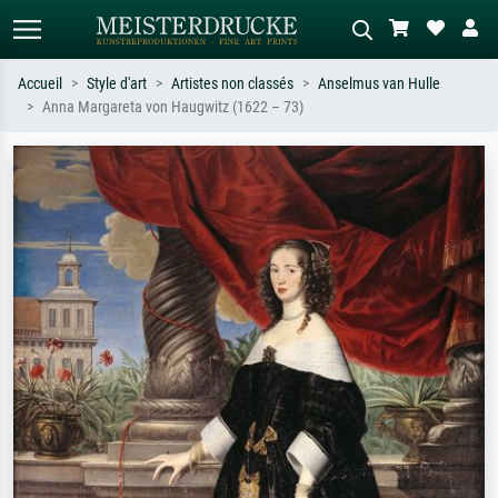
Accueil
Style d'art
Artistes non classés
Anselmus van Hulle
Anna Margareta von Haugwitz (1622 – 73)
Recherche standard
Recherche d'images IA
Recherchez par artiste, titre ou style –
Décrivez la scène – ex. prairie verte,
ex. Monet, Nuit étoilée,
abstrait avec beaucoup de rouge,
impressionnisme, vague de Hokusai,
tableau sombre, nu debout près d'un
nu.
arbre.