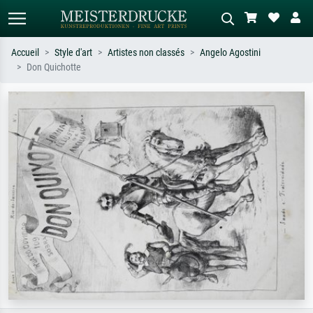
Accueil
Style d'art
Artistes non classés
Angelo Agostini
Don Quichotte
Recherche standard
Recherche d'images IA
Recherchez par artiste, titre ou style –
Décrivez la scène – ex. prairie verte,
ex. Monet, Nuit étoilée,
abstrait avec beaucoup de rouge,
impressionnisme, vague de Hokusai,
tableau sombre, nu debout près d'un
nu.
arbre.