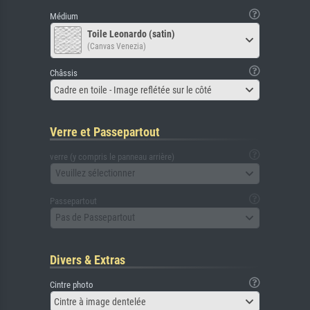
Médium
Toile Leonardo (satin)
(Canvas Venezia)
Châssis
Cadre en toile - Image reflétée sur le côté
Verre et Passepartout
verre (y compris le panneau arrière)
Veuillez sélectionner
Passepartout
Pas de Passepartout
Divers & Extras
Cintre photo
Cintre à image dentelée