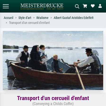
Accueil
Style d'art
Réalisme
Albert Gustaf Aristides Edelfelt
Transport d'un cercueil d'enfant
Recherche standard
Recherche d'images IA
Recherchez par artiste, titre ou style –
Décrivez la scène – ex. prairie verte,
ex. Monet, Nuit étoilée,
abstrait avec beaucoup de rouge,
impressionnisme, vague de Hokusai,
tableau sombre, nu debout près d'un
nu.
arbre.
Transport d'un cercueil d'enfant
(Conveying a Childs Coffin)