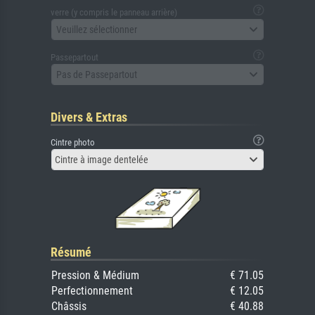
verre (y compris le panneau arrière)
Veuillez sélectionner
Passepartout
Pas de Passepartout
Divers & Extras
Cintre photo
Cintre à image dentelée
Résumé
Pression & Médium
€ 71.05
Perfectionnement
€ 12.05
Châssis
€ 40.88