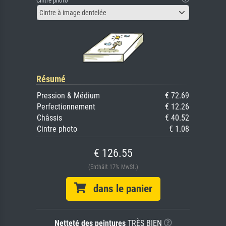
Cintre photo
Cintre à image dentelée
Résumé
Pression & Médium
€ 72.69
Perfectionnement
€ 12.26
Châssis
€ 40.52
Cintre photo
€ 1.08
€ 126.55
(Enthält 17% MwSt.)
dans le panier
Netteté des peintures
TRÈS BIEN