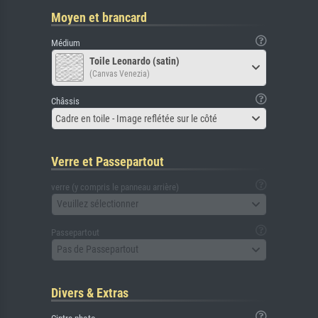
Moyen et brancard
Médium
Toile Leonardo (satin)
(Canvas Venezia)
Châssis
Cadre en toile - Image reflétée sur le côté
Verre et Passepartout
verre (y compris le panneau arrière)
Veuillez sélectionner
Passepartout
Pas de Passepartout
Divers & Extras