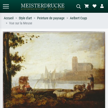
Accueil
Style d'art
Peinture de paysage
Aelbert Cuyp
Vue sur la Meuse
Recherche standard
Recherche d'images IA
Recherchez par artiste, titre ou style –
Décrivez la scène – ex. prairie verte,
ex. Monet, Nuit étoilée,
abstrait avec beaucoup de rouge,
impressionnisme, vague de Hokusai,
tableau sombre, nu debout près d'un
nu.
arbre.