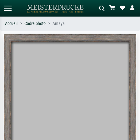
Accueil
Cadre photo
Amaya
Recherche standard
Recherche d'images IA
Recherchez par artiste, titre ou style –
Décrivez la scène – ex. prairie verte,
ex. Monet, Nuit étoilée,
abstrait avec beaucoup de rouge,
impressionnisme, vague de Hokusai,
tableau sombre, nu debout près d'un
nu.
arbre.