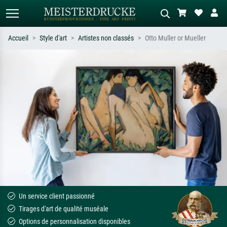
Accueil
Style d'art
Artistes non classés
Otto Muller or Mueller
Recherche standard
Recherche d'images IA
Recherchez par artiste, titre ou style –
Décrivez la scène – ex. prairie verte,
ex. Monet, Nuit étoilée,
abstrait avec beaucoup de rouge,
impressionnisme, vague de Hokusai,
tableau sombre, nu debout près d'un
nu.
arbre.
Un service client passionné
Tirages d'art de qualité muséale
Options de personnalisation disponibles