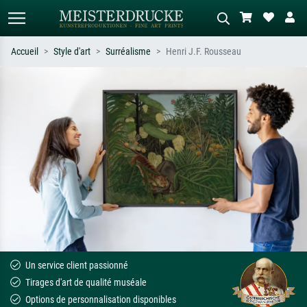
Accueil
Style d'art
Surréalisme
Henri J.F. Rousseau
Recherche standard
Recherche d'images IA
Recherchez par artiste, titre ou style –
Décrivez la scène – ex. prairie verte,
ex. Monet, Nuit étoilée,
abstrait avec beaucoup de rouge,
impressionnisme, vague de Hokusai,
tableau sombre, nu debout près d'un
nu.
arbre.
Un service client passionné
Tirages d'art de qualité muséale
Options de personnalisation disponibles