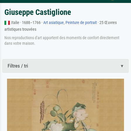
Giuseppe Castiglione
Italie · 1688–1766 ·
Art asiatique
,
Peinture de portrait
· 25 Œuvres
artistiques trouvées
Nos reproductions d'art apportent des moments de confort directement
dans votre maison.
Filtres / tri