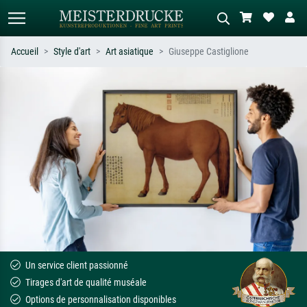
Accueil
Style d'art
Art asiatique
Giuseppe Castiglione
Recherche standard
Recherche d'images IA
Recherchez par artiste, titre ou style –
Décrivez la scène – ex. prairie verte,
ex. Monet, Nuit étoilée,
abstrait avec beaucoup de rouge,
impressionnisme, vague de Hokusai,
tableau sombre, nu debout près d'un
nu.
arbre.
Un service client passionné
Tirages d'art de qualité muséale
Options de personnalisation disponibles