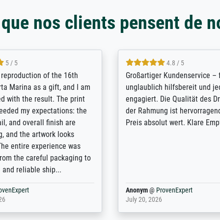
 que nos clients pensent de n
5 / 5
5 / 5
t Meisterdrucke strives to
Outstanding quality and cus
lients demands, and provides
support. - the quality of the pr
ice on how to obtain the best
excellent and difficult to dist
 the prints requested by the
from the real thing; it will be
e company has a vast
for high-quality art prints fro
of prints to choose from, and
the quality of the framing is e
e excellent service also with
the customisation options for
prints which are not in that
are broad - the customer sup
. Highly recommended!
colleagues are truly super...
rovenExpert
Anonym
@
ProvenExpert
6
January 12, 2026