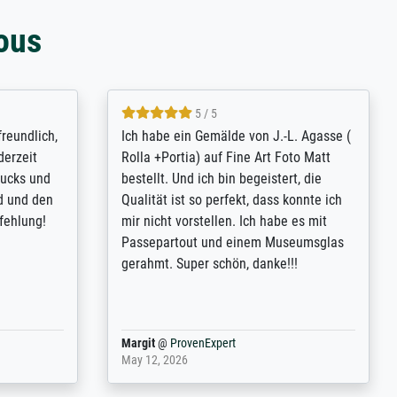
ous
4.8 / 5
tomer
Qualité absolument irréprochable.
inting is
Extraordinaire diversité des thèmes
inguish
abordés et personnalisation des
 my go-to
demandes (recadrage, réajustement des
m now on -
couleurs). Relation clientèle parfaite.
xcellent -
Transport, réception sans aucun
 the work
problème. Merci à toute l'équipe ! Hervé
port
Anonym
@
ProvenExpert
March 31, 2025