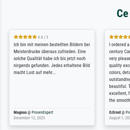
Ce
5 / 5
Rundum positive Erfahrung. Die
The team a
Ausführung des Auftrags hat eine Weile
meet its c
gedauert, die angekündigte Lieferzeit
expert adv
wurde aber letztlich sogar etwas
results for
unterschritten. Die Qualität des Papiers
client. Th
und des Drucks (Farben, Details usw.) ist
repertoire 
nicht nur gut, sondern hervorragend.
will provid
Selbst ein Druck ist damit ein Kunstwerk
regards to 
im eigenen Sinne. Definitiv den Pre...
repertoire
Dr.
@
ProvenExpert
Anonym
@
P
February 3, 2026
April 22, 202