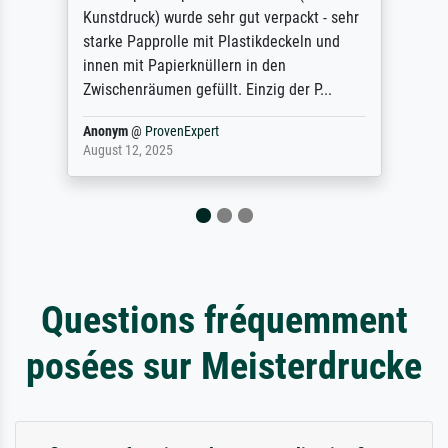
refunded me when I sent pictures of the
blurry print vs. a Wikipedia commons
representation. They stated they couldn't
do ...
Anonym
@
ProvenExpert
December 4, 2025
Questions fréquemment
posées sur Meisterdrucke