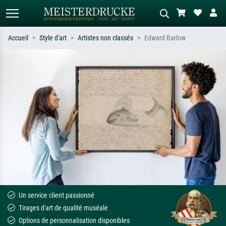
Accueil
Style d'art
Artistes non classés
Edward Barlow
Recherche standard
Recherche d'images IA
Recherchez par artiste, titre ou style –
Décrivez la scène – ex. prairie verte,
ex. Monet, Nuit étoilée,
abstrait avec beaucoup de rouge,
impressionnisme, vague de Hokusai,
tableau sombre, nu debout près d'un
nu.
arbre.
Un service client passionné
Tirages d'art de qualité muséale
Options de personnalisation disponibles