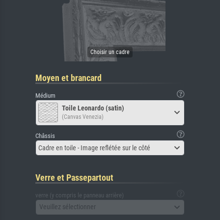
Moyen et brancard
Médium
Toile Leonardo (satin)
(Canvas Venezia)
Châssis
Cadre en toile - Image reflétée sur le côté
Verre et Passepartout
verre (y compris le panneau arrière)
Veuillez sélectionner