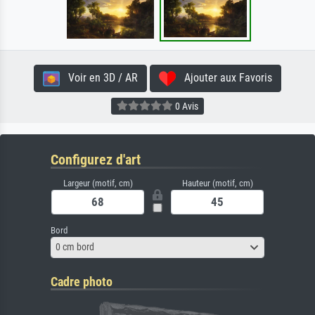
Voir en 3D / AR
Ajouter aux Favoris
0 Avis
Configurez d'art
Largeur (motif, cm)
Hauteur (motif, cm)
Bord
0 cm bord
Cadre photo