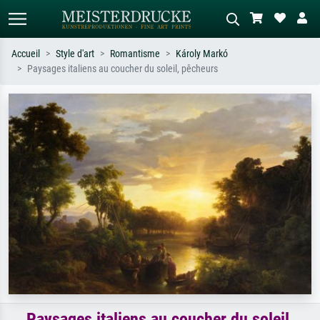
Accueil
Style d'art
Romantisme
Károly Markó
Paysages italiens au coucher du soleil, pêcheurs
Recherche standard
Recherche d'images IA
Recherchez par artiste, titre ou style –
Décrivez la scène – ex. prairie verte,
ex. Monet, Nuit étoilée,
abstrait avec beaucoup de rouge,
impressionnisme, vague de Hokusai,
tableau sombre, nu debout près d'un
nu.
arbre.
Paysages italiens au coucher du soleil,