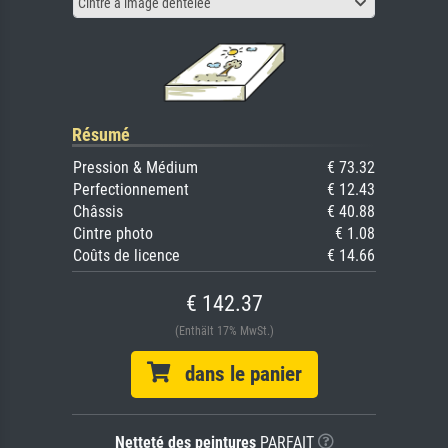
Cintre à image dentelée
Résumé
Pression & Médium
€ 73.32
Perfectionnement
€ 12.43
Châssis
€ 40.88
Cintre photo
€ 1.08
Coûts de licence
€ 14.66
€ 142.37
(Enthält 17% MwSt.)
dans le panier
Netteté des peintures
PARFAIT