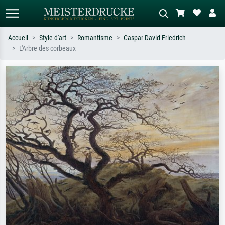
Accueil
Style d'art
Romantisme
Caspar David Friedrich
L'Arbre des corbeaux
Recherche standard
Recherche d'images IA
Recherchez par artiste, titre ou style –
Décrivez la scène – ex. prairie verte,
ex. Monet, Nuit étoilée,
abstrait avec beaucoup de rouge,
impressionnisme, vague de Hokusai,
tableau sombre, nu debout près d'un
nu.
arbre.