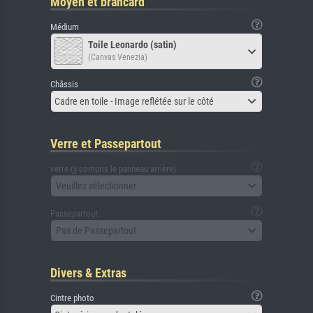
Moyen et brancard
Médium
Toile Leonardo (satin)
(Canvas Venezia)
Châssis
Cadre en toile - Image reflétée sur le côté
Verre et Passepartout
verre (y compris le panneau arrière)
Veuillez sélectionner
Passepartout
Pas de Passepartout
Divers & Extras
Cintre photo