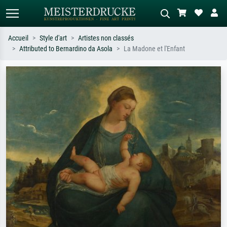
Accueil
Style d'art
Artistes non classés
Attributed to Bernardino da Asola
La Madone et l'Enfant
Recherche standard
Recherche d'images IA
Recherchez par artiste, titre ou style –
Décrivez la scène – ex. prairie verte,
ex. Monet, Nuit étoilée,
abstrait avec beaucoup de rouge,
impressionnisme, vague de Hokusai,
tableau sombre, nu debout près d'un
nu.
arbre.