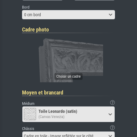
Bord
0 cm bord
Cadre photo
Moyen et brancard
Médium
Toile Leonardo (satin)
(Canvas Venezia)
Châssis
Cadre en toile - Image reflétée sur le côté