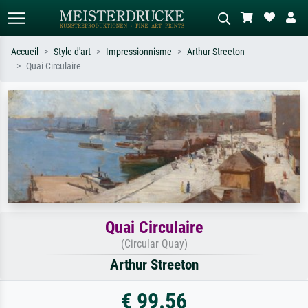
Accueil
Style d'art
Impressionnisme
Arthur Streeton
Quai Circulaire
Recherche standard
Recherche d'images IA
Recherchez par artiste, titre ou style –
Décrivez la scène – ex. prairie verte,
ex. Monet, Nuit étoilée,
abstrait avec beaucoup de rouge,
impressionnisme, vague de Hokusai,
tableau sombre, nu debout près d'un
nu.
arbre.
Quai Circulaire
(Circular Quay)
Arthur Streeton
€ 99.56