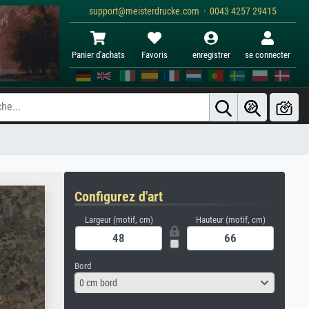
support@meisterdrucke.com · 0043 4257 29415
Panier d'achats
Favoris
enregistrer
se connecter
Configurez d'art
Largeur (motif, cm)
Hauteur (motif, cm)
Bord
0 cm bord