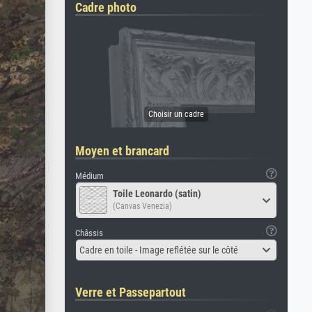
Cadre photo
Moyen et brancard
Médium
Toile Leonardo (satin)
(Canvas Venezia)
Châssis
Cadre en toile - Image reflétée sur le côté
Verre et Passepartout