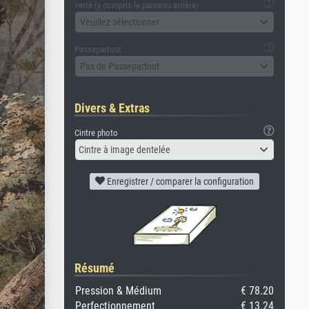
verre (y compris le panneau arrière)
Veuillez sélectionner
Passepartout
Pas de Passepartout
Divers & Extras
Cintre photo
Cintre à image dentelée
Enregistrer / comparer la configuration
Résumé
Pression & Médium
€ 78.20
Perfectionnement
€ 13.24