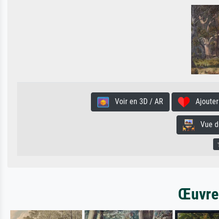
Voir en 3D / AR
Ajouter 
Vue de 
Œuvres