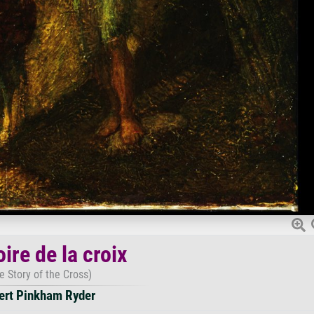
oire de la croix
e Story of the Cross)
ert Pinkham Ryder