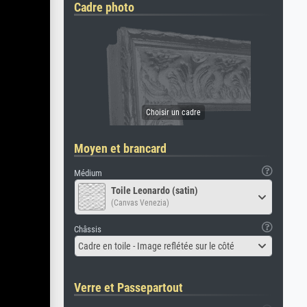
Cadre photo
Moyen et brancard
Médium
Toile Leonardo (satin)
(Canvas Venezia)
Châssis
Cadre en toile - Image reflétée sur le côté
Verre et Passepartout