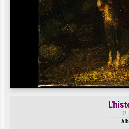
L'hist
(Th
Alb