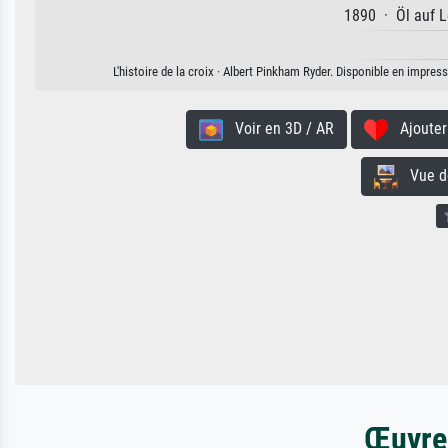
1890 · Öl auf L
L'histoire de la croix · Albert Pinkham Ryder. Disponible en impress
Voir en 3D / AR
Ajouter 
Vue de 
Œuvres