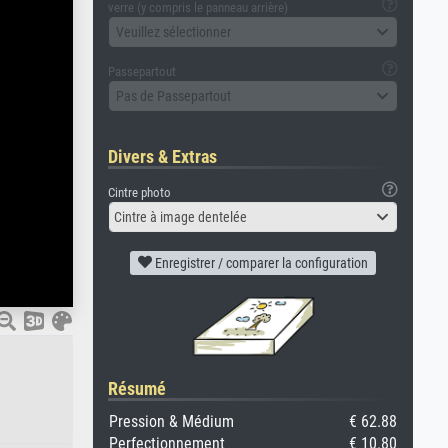
verre (y compris le panneau arrière)
Veuillez sélectionner
Passepartout
Pas de Passepartout
Divers & Extras
Cintre photo
Cintre à image dentelée
Enregistrer / comparer la configuration
Résumé
Pression & Médium
€ 62.88
Perfectionnement
€ 10.80