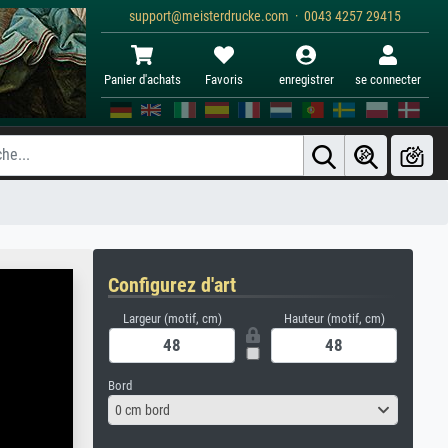
support@meisterdrucke.com · 0043 4257 29415
Panier d'achats
Favoris
enregistrer
se connecter
Configurez d'art
Largeur (motif, cm)
Hauteur (motif, cm)
Bord
0 cm bord