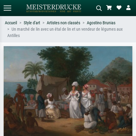
Accueil
Style d'art
Artistes non classés
Agostino Brunias
Un marché de lin avec un étal de lin et un vendeur de légumes aux
Recherche standard
Recherche d'images IA
Antilles
Recherchez par artiste, titre ou style –
Décrivez la scène – ex. prairie verte,
ex. Monet, Nuit étoilée,
abstrait avec beaucoup de rouge,
impressionnisme, vague de Hokusai,
tableau sombre, nu debout près d'un
nu.
arbre.