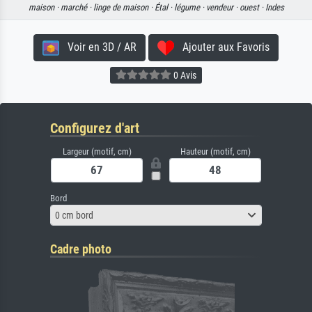
maison ·
marché ·
linge de maison ·
Étal ·
légume ·
vendeur ·
ouest ·
Indes
Voir en 3D / AR
Ajouter aux Favoris
0 Avis
Configurez d'art
Largeur (motif, cm)
Hauteur (motif, cm)
Bord
0 cm bord
Cadre photo