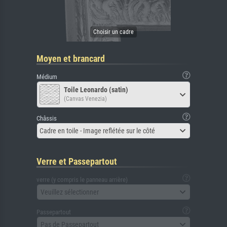
Moyen et brancard
Médium
Toile Leonardo (satin)
(Canvas Venezia)
Châssis
Cadre en toile - Image reflétée sur le côté
Verre et Passepartout
verre (y compris le panneau arrière)
Veuillez sélectionner
Passepartout
Pas de Passepartout