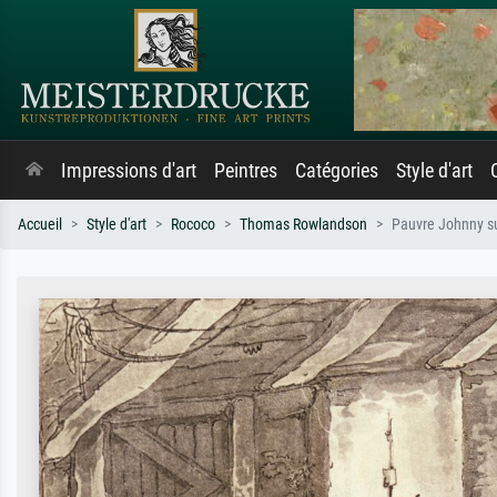
Impressions d'art
Peintres
Catégories
Style d'art
Accueil
Style d'art
Rococo
Thomas Rowlandson
Pauvre Johnny sur