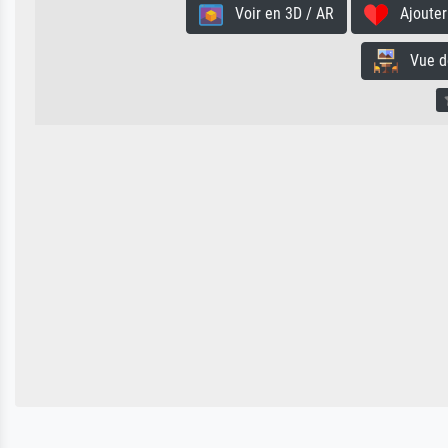
Voir en 3D / AR
Ajouter 
Vue de 