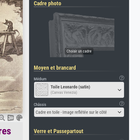
Cadre photo
Moyen et brancard
Médium
Toile Leonardo (satin)
(Canvas Venezia)
Châssis
Cadre en toile - Image reflétée sur le côté
res
Verre et Passepartout