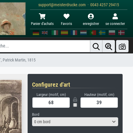
support@meisterdrucke.com · 0043 4257 29415
Panier d'achats
Favoris
enregistrer
se connecter
, Patrick Martin, 1815
Configurez d'art
Largeur (motif, cm)
Hauteur (motif, cm)
Bord
0 cm bord