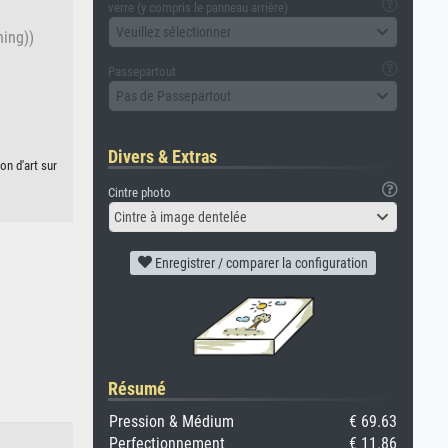
verre (y compris le panneau arrière)
Veuillez sélectionner
hing))
Passepartout
Pas de Passepartout
Divers & Extras
on d'art sur
Cintre photo
Cintre à image dentelée
Enregistrer / comparer la configuration
Résumé
Pression & Médium
€ 69.63
Perfectionnement
€ 11.86