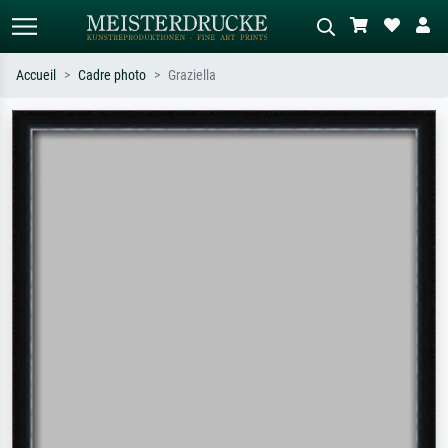
Accueil
Cadre photo
Graziella
Recherche standard
Recherche d'images IA
Recherchez par artiste, titre ou style –
Décrivez la scène – ex. prairie verte,
ex. Monet, Nuit étoilée,
abstrait avec beaucoup de rouge,
impressionnisme, vague de Hokusai,
tableau sombre, nu debout près d'un
nu.
arbre.