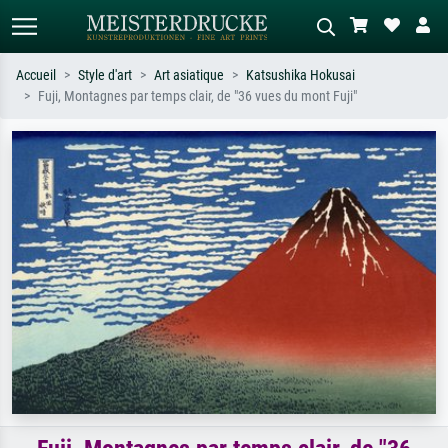
Accueil
Style d'art
Art asiatique
Katsushika Hokusai
Fuji, Montagnes par temps clair, de "36 vues du mont Fuji"
Recherche standard
Recherche d'images IA
Recherchez par artiste, titre ou style –
Décrivez la scène – ex. prairie verte,
ex. Monet, Nuit étoilée,
abstrait avec beaucoup de rouge,
impressionnisme, vague de Hokusai,
tableau sombre, nu debout près d'un
nu.
arbre.