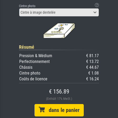
Cintre photo
Cintre à image dentelée
Résumé
Pression & Médium
€ 81.17
Perfectionnement
€ 13.72
Châssis
€ 44.67
Cintre photo
€ 1.08
Coûts de licence
€ 16.24
€ 156.89
(Enthält 17% MwSt.)
dans le panier