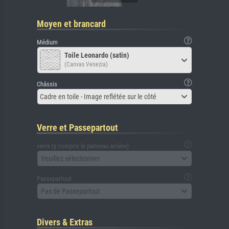
Moyen et brancard
Médium
Toile Leonardo (satin)
(Canvas Venezia)
Châssis
Cadre en toile - Image reflétée sur le côté
Verre et Passepartout
verre (y compris le panneau arrière)
Veuillez sélectionner
Passepartout
Pas de Passepartout
Divers & Extras